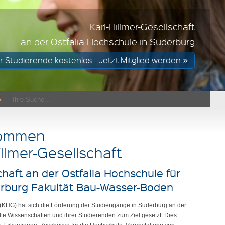
Förderung der Studiengänge
Karl-Hillmer-Gesellschaft
Karl-Hillmer-Gesellschaft
interessante Exkursionen und Fachtagungen
an der Ostfalia Hochschule in Suderburg
in Suderburg an der Ostfalia Hochschule
r Studierende kostenlos - Jetzt Mitglied werden
Zu den Aufgaben der KHG
mehr Infos
lkommen
illmer-Gesellschaft
haft an der Ostfalia Hochschule für
burg Fakultät Bau-Wasser-Boden
. (KHG) hat sich die Förderung der Studiengänge in Suderburg an der
te Wissenschaften und ihrer Studierenden zum Ziel gesetzt. Dies