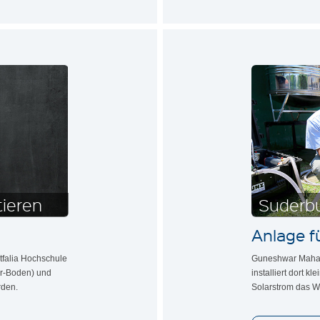
tieren
Suderbu
Anlage f
tfalia Hochschule
Guneshwar Mahato
er-Boden) und
installiert dort k
rden.
Solarstrom das W