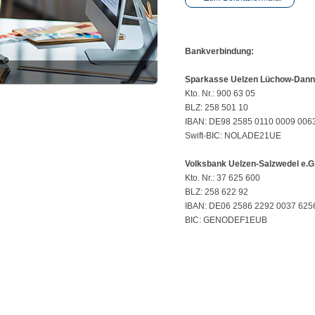
Bankverbindung:
Sparkasse Uelzen Lüchow-Dann
Kto. Nr.: 900 63 05
BLZ: 258 501 10
IBAN: DE98 2585 0110 0009 006
Swift-BIC: NOLADE21UE
Volksbank Uelzen-Salzwedel e.G
Kto. Nr.: 37 625 600
BLZ: 258 622 92
IBAN: DE06 2586 2292 0037 625
BIC: GENODEF1EUB