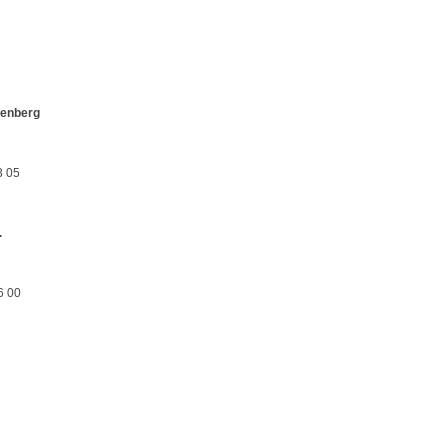
enberg
3 05
.
6 00