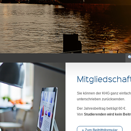
mit der Karl-H
Mitgliedschaf
Sie können der KHG ganz einfach b
unterschrieben zurücksenden.
Der Jahresbeitrag beträgt 60 €.
Von
Studierenden wird kein Beit
Zum Beitrittsformular